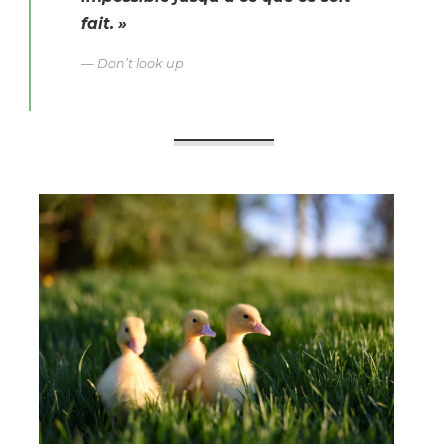
fait. »
—
Don’t look up