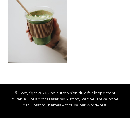
© Copyright 2026
Une autre vision du développement
durable.
. Tous droits réservés.
Yummy Recipe | Développé
par
Blossom Themes
.Propulsé par
WordPress
.