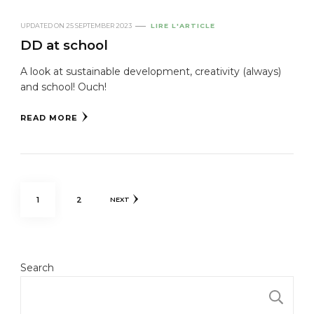
UPDATED ON
25 SEPTEMBER 2023
LIRE L'ARTICLE
DD at school
A look at sustainable development, creativity (always)
and school! Ouch!
READ MORE
Posts
PAGE
PAGE
1
2
NEXT
navigation
Search
S