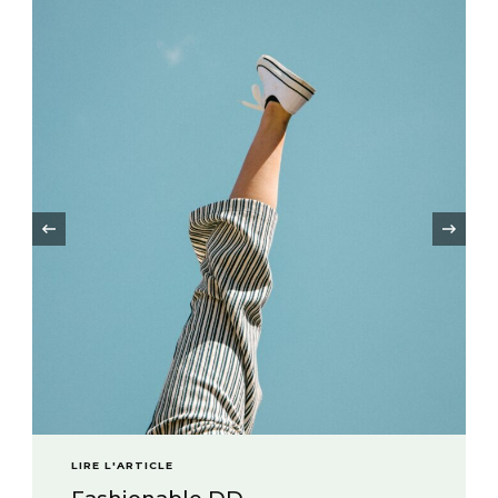
LIRE L'ARTICLE
La beauté soutient l’agric
‹
durable.
« L’esthétique est une composante essen
l’humanité car elle suscite a minima le pla
parfois l’émerveillement ». Edgar Morin
pourrait-elle jouer un rôle dans …