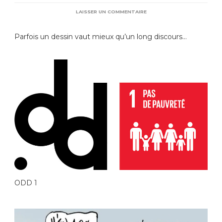
SUR
LAISSER UN COMMENTAIRE
17
ODD
Parfois un dessin vaut mieux qu’un long discours…
ILLUSTRÉS
EN
17
DESSINS
DE
PRESSE.
ODD 1