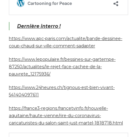
Dernière interro !
https://www.apc-paris.com/actualite/bande-dessinee-
coup-chaud-sur-ville-comment-sadapter
https://www.lepopulaire.fr/bessines-sur-gartempe-
87250/actualites/le-rejet-face-cachee-de-la-
pauvrete_12175936/
https://www.24heures.ch/tignous-est-bien-vivant-
541404097611
https://france3-regions.francetvinfo.fr/nouvelle-
aquitaine/haute-vienne/rire-du-coronavirus-
caricaturistes-du-salon-saint-just-martel-1818718.html