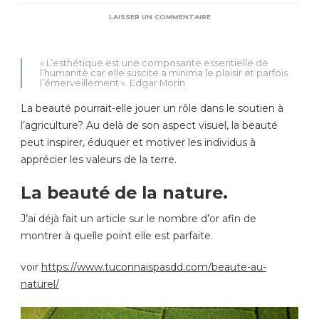
SUR
LAISSER UN COMMENTAIRE
LA
BEAUTÉ
SOUTIENT
« L’esthétique est une composante essentielle de
L’AGRICULTURE
l’humanité car elle suscite a minima le plaisir et parfois
DURABLE.
l’émerveillement ». Edgar Morin
La beauté pourrait-elle jouer un rôle dans le soutien à
l’agriculture? Au delà de son aspect visuel, la beauté
peut inspirer, éduquer et motiver les individus à
apprécier les valeurs de la terre.
La beauté de la nature.
J’ai déjà fait un article sur le nombre d’or afin de
montrer à quelle point elle est parfaite.
voir
https://www.tuconnaispasdd.com/beaute-au-
naturel/