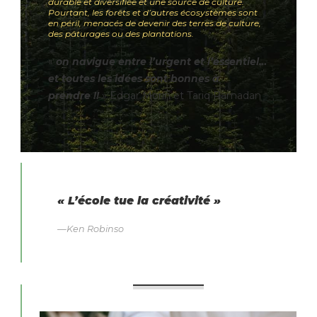
durable et diversifiée et une source de culture.
Pourtant, les forêts et d’autres écosystèmes sont
en péril, menacés de devenir des terres de culture,
des pâturages ou des plantations.
«
on navigue entre l’urgent et l’essentiel…
et toutes les idées sont bonnes à
prendre !!
» Edgar Morin et Tariq Ramadan
« L’école tue la créativité »
—
Ken Robinso