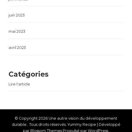
juin 2023
mai 2023
avril 2023
Catégories
Lire l'article
© Copyright 2026
Une autre vision du développement
durable.
. Tous droits réservés.
Yummy Recipe | Développé
par
Blossom Themes
.Propulsé par
WordPress
.